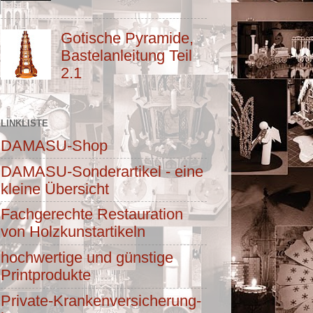
Gotische Pyramide,
Bastelanleitung Teil
2.1
LINKLISTE
DAMASU-Shop
DAMASU-Sonderartikel - eine
kleine Übersicht
Fachgerechte Restauration
von Holzkunstartikeln
hochwertige und günstige
Printprodukte
Private-Krankenversicherung-