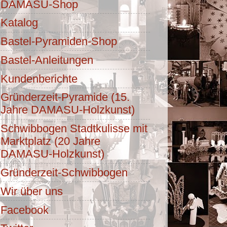
DAMASU-Shop
Katalog
Bastel-Pyramiden-Shop
Bastel-Anleitungen
Kundenberichte
Gründerzeit-Pyramide (15.
Jahre DAMASU-Holzkunst)
Schwibbogen Stadtkulisse mit
Marktplatz (20 Jahre
DAMASU-Holzkunst)
Gründerzeit-Schwibbogen
Wir über uns
Facebook