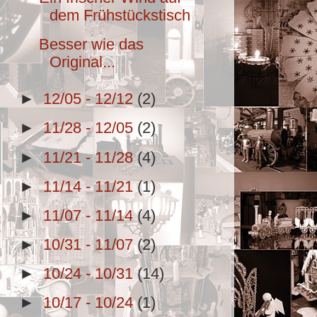
dem Frühstückstisch
Besser wie das
Original...
►
12/05 - 12/12
(2)
►
11/28 - 12/05
(2)
►
11/21 - 11/28
(4)
►
11/14 - 11/21
(1)
►
11/07 - 11/14
(4)
►
10/31 - 11/07
(2)
►
10/24 - 10/31
(14)
►
10/17 - 10/24
(1)