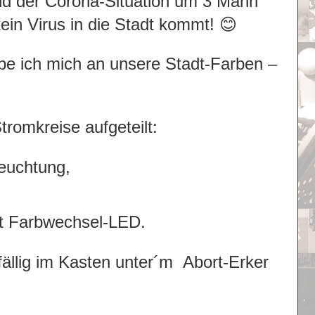
nd der Corona-Situation um 3 Mann
kein Virus in die Stadt kommt!
😊
be ich mich an unsere Stadt-Farben –
rei Stromkreise aufgeteilt:
euchtung,
t Farbwechsel-LED.
fällig im Kasten unter´m Abort-Erker