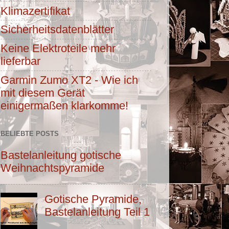
Klimazertifikat
Sicherheitsdatenblätter
Keine Elektroteile mehr
lieferbar
Garmin Zumo XT2 - Wie ich
mit diesem Gerät
einigermaßen klarkomme!
BELIEBTE POSTS
Bastelanleitung gotische
Weihnachtspyramide
Gotische Pyramide,
Bastelanleitung Teil 1