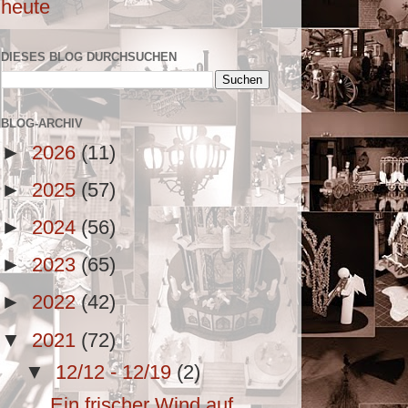
heute
DIESES BLOG DURCHSUCHEN
BLOG-ARCHIV
►
2026
(11)
►
2025
(57)
►
2024
(56)
►
2023
(65)
►
2022
(42)
▼
2021
(72)
▼
12/12 - 12/19
(2)
Ein frischer Wind auf