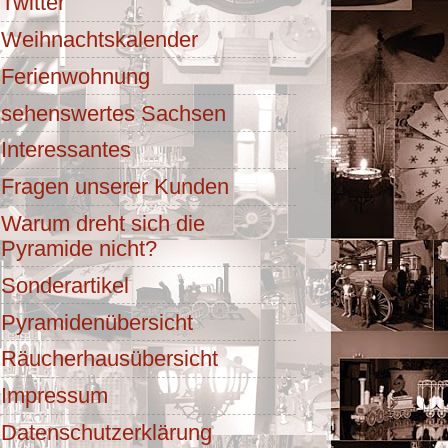
Twitter
Weihnachtskalender
Ferienwohnung
sehenswertes Sachsen
Interessantes
Fragen unserer Kunden
Warum dreht sich die
Pyramide nicht?
Sonderartikel
Pyramidenübersicht
Räucherhausübersicht
Impressum
Datenschutzerklärung